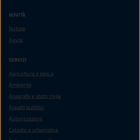
NOVITÀ
Notizie
Avvisi
SERVIZI
Agricoltura e pesca
Ambiente
Anagrafe e stato civile
Appalti pubblici
Autorizzazioni
Catasto e urbanistica