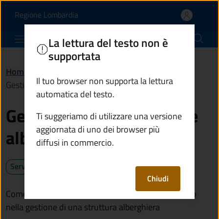
Gestire strutture ricett
Vai al contenuto principale
(apre in un'altra scheda).
Regione Lombardia
Comune di Cevo
La lettura del testo non è
supportata
Home
/
Servizi
/
Imprese e commercio
/
Il tuo browser non supporta la lettura
Gestire strutture ricettive alberghiere
automatica del testo.
Gestire strutture ricettive
Ti suggeriamo di utilizzare una versione
aggiornata di uno dei browser più
alberghiere
diffusi in commercio.
Servizio attivo
Chiudi
Come avviare, sospendere o comunicare il subentro
nella gestione di una struttura alberghiera