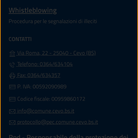
Whistleblowing
Procedura per le segnalazioni di illeciti
CONTATTI
(apre in un'altra s
Via Roma, 22 - 25040 - Cevo (BS)
Telefono: 0364/634104
Fax: 0364/634357
P. IVA: 00592090989
Codice fiscale: 00959860172
info@comune.cevo.bs.it
protocollo@pec.comune.cevo.bs.it
Rpd - Responsabile della protezione dei