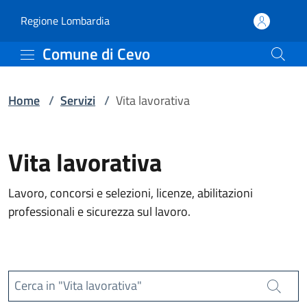
Servizi | Comune di Cevo
Vai al contenuto principale
(apre in un'altra scheda).
Regione Lombardia
Comune di Cevo
Home
/
Servizi
/
Vita lavorativa
Vita lavorativa
Lavoro, concorsi e selezioni, licenze, abilitazioni
professionali e sicurezza sul lavoro.
Cerca in "Vita lavorativa"
Cerca