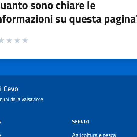
uanto sono chiare le
nformazioni su questa pagina
 da 1 a 5 stelle la pagina
ta 1 stelle su 5
aluta 2 stelle su 5
Valuta 3 stelle su 5
Valuta 4 stelle su 5
Valuta 5 stelle su 5
i Cevo
uni della Valsaviore
À
SERVIZI
e
Agricoltura e pesca