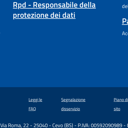
Rpd - Responsabile della
de
protezione dei dati
P
a
Ac
Leggi le
Segnalazione
Piano d
 in un'altra scheda).
FAQ
disservizio
sito
 Via Roma, 22 - 25040 - Cevo (BS) - P.IVA: 00592090989 -