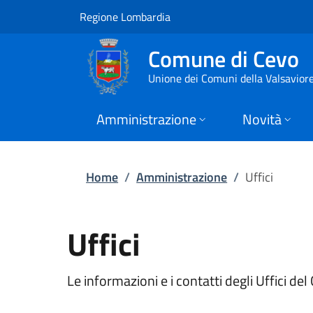
Uffici | Comune di C
Vai al contenuto principale
(apre in un'altra scheda).
Regione Lombardia
Comune di Cevo
Unione dei Comuni della Valsavior
Amministrazione
Novità
Home
/
Amministrazione
/
Uffici
Uffici
Le informazioni e i contatti degli Uffici del 