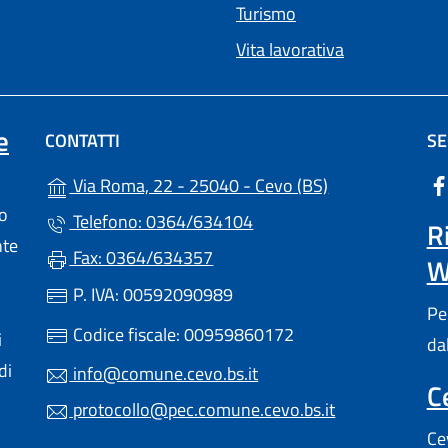
Turismo
Vita lavorativa
e
CONTATTI
SE
(apre in un'altr
Via Roma, 22 - 25040 - Cevo (BS)
lo
Telefono: 0364/634104
R
nte
Fax: 0364/634357
W
P. IVA: 00592090989
Pe
Codice fiscale: 00959860172
i
da
di
info@comune.cevo.bs.it
C
protocollo@pec.comune.cevo.bs.it
Ce