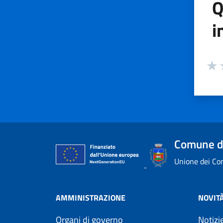
Q
i
Valuta
Valu
V
Comune d
Unione dei Com
AMMINISTRAZIONE
NOVIT
Organi di governo
Notizi