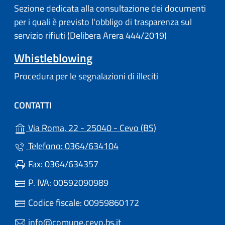
Sezione dedicata alla consultazione dei documenti
per i quali è previsto l'obbligo di trasparenza sul
servizio rifiuti (Delibera Arera 444/2019)
Whistleblowing
Procedura per le segnalazioni di illeciti
CONTATTI
(apre in un'altra s
Via Roma, 22 - 25040 - Cevo (BS)
Telefono: 0364/634104
Fax: 0364/634357
P. IVA: 00592090989
Codice fiscale: 00959860172
info@comune.cevo.bs.it